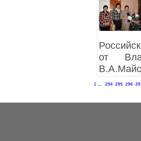
Российск
от Вла
В.А.Майо
...
1
294
295
296
29