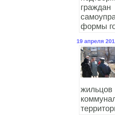
гражда
самоупра
формы го
19 апреля 201
жильцо
коммуна
территор