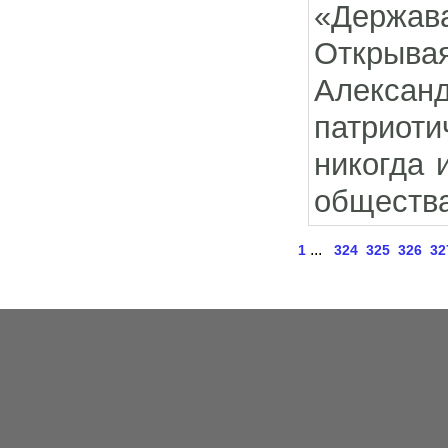
«Держава
Открыв
Александ
патриот
никогда 
общества
...
1
324
325
326
32