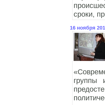
происше
сроки, п
16 ноября 20
«Соврем
группы 
предост
политиче