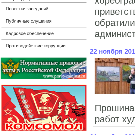
хореог
Повестки заседаний
приветст
обрати
Публичные слушания
админист
Кадровое обеспечение
Противодействие коррупции
22 ноября 20
Прошина,
работ ху