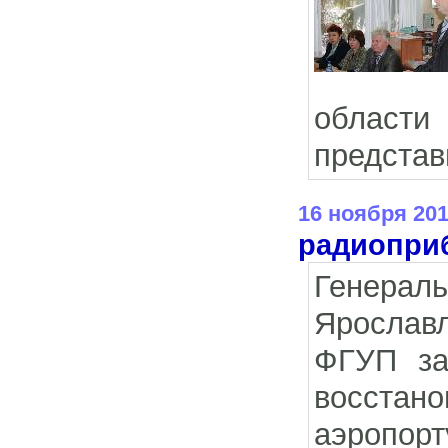
област
представ
16 ноября 20
радиопри
Генера
Ярославл
ФГУП за
восстан
аэропор