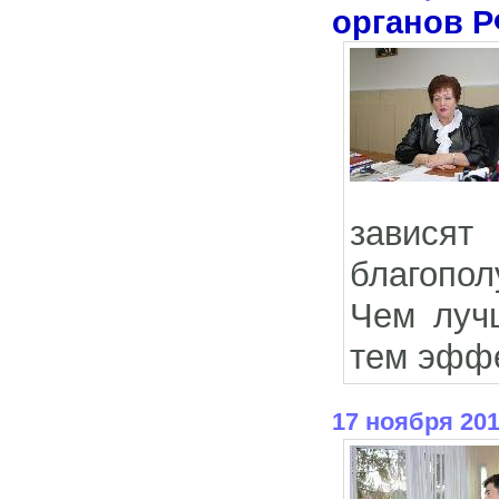
органов 
завися
благопол
Чем луч
тем эффе
17 ноября 20