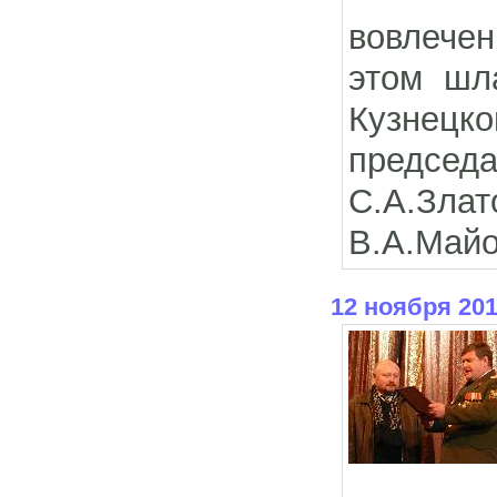
вовлечен
этом шл
Кузнецко
предсе
С.А.Злат
В.А.Майо
12 ноября 20