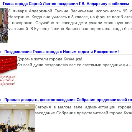
Глава города Сергей Лаптев поздравил Г.В. Алдаркину с юбилеем
8 января Алдаркиной Галине Васильевне исполнилось 95 л
Неверкино. Когда она училась в 8 классе, на фронте погиб оте
о похоронке. Случайно от соседки дети узнали страшную ве
учетчицей. В Кузнецк Галина Васильевна переехала, когда бы
Поздравление Главы города с Новым годом и Рождеством!
1
Дорогие жители города Кузнецка!
От всей души поздравляю вас со светлыми праздниками –
Прошло двадцать девятое заседание Собрания представителей го
1
Сегодня в малом зале администрации города
заседание Собрания представителей города Кузн