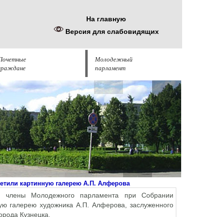
На главную
Версия для слабовидящих
Почетные
Молодежный
граждане
парламент
сетили картинную галерею А.П. Алферова
и члены Молодежного парламента при Собрании
ную галерею художника А.П. Алферова, заслуженного
орода Кузнецка.