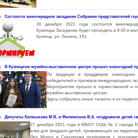
Состоится внеочередное заседание Собрания представителей гор
1
30 декабря 2021 года состоится внеочеред
Кузнецка.Заседание будет проходить в 9.00 в мал
Кузнецк, ул. Ленина, 191.
В Кузнецком музейно-выставочном центре прошел новогодний п
1
По традиции в преддверии новогодних 
победителей и призеров международных, вс
Мероприятие прошло в торжественной и п
музейно-выставочном центре.
Здесь собрались юные таланты и их педагог
Депутаты Калмыкова М.В. и Филимонов В.А. поздравили детей с
1
27 декабря 2021 года в МБОУ СОШ № 2 города Ку
елка для тридцати детей, проживающих на территор
Дед Мороз и Снегурочка поздравили с праздник