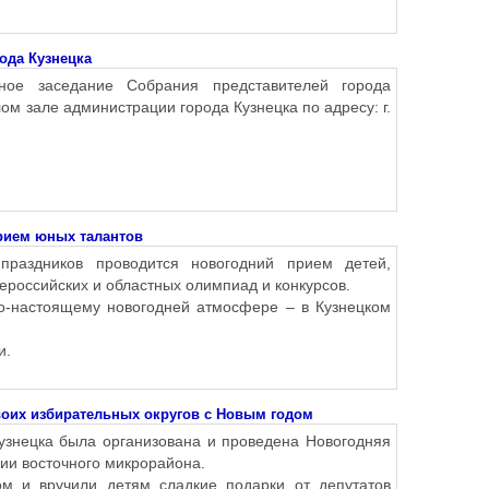
ода Кузнецка
ное заседание Собрания представителей города
ом зале администрации города Кузнецка по адресу: г.
рием юных талантов
праздников проводится новогодний прием детей,
ероссийских и областных олимпиад и конкурсов.
о-настоящему новогодней атмосфере – в Кузнецком
и.
воих избирательных округов с Новым годом
знецка была организована и проведена Новогодняя
ии восточного микрорайона.
ом и вручили детям сладкие подарки от депутатов