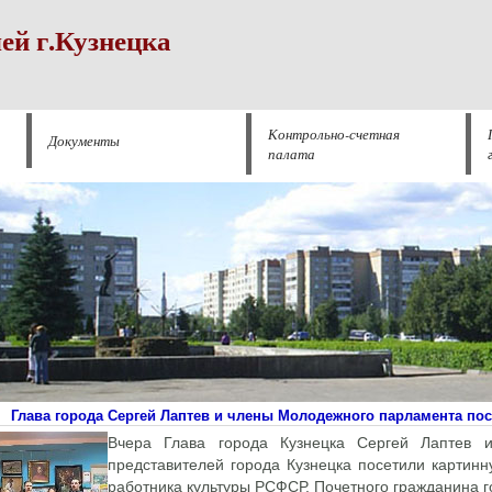
ей г.Кузнецка
Контрольно-счетная
Документы
палата
Глава города Сергей Лаптев и члены Молодежного парламента по
Вчера Глава города Кузнецка Сергей Лаптев 
представителей города Кузнецка посетили картин
работника культуры РСФСР, Почетного гражданина г