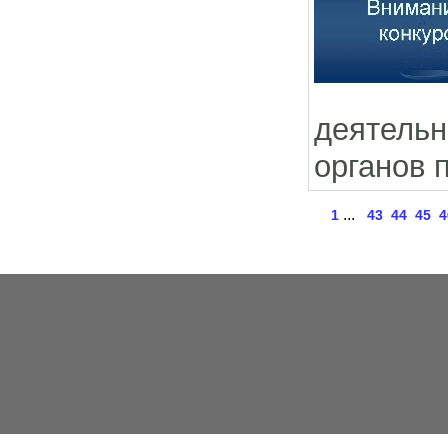
деятель
органов 
...
1
43
44
45
4