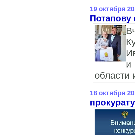
19 октября 20
Потапову 
В
К
И
и
области 
18 октября 20
прокурату