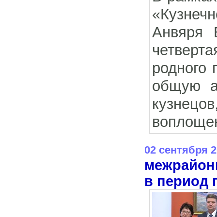
«Кузнеч
Анвяря 
четверт
родного 
общую а
кузнецо
воплощен
02 сентября 
межрайонн
в период 