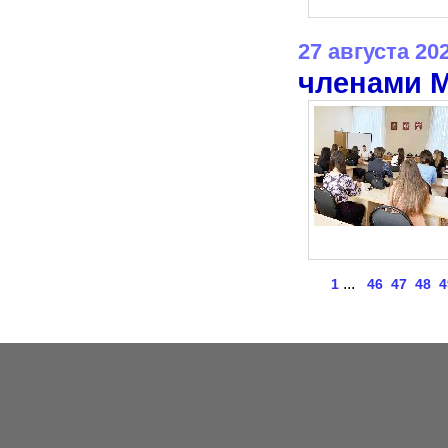
27 августа 20
членами 
...
1
46
47
48
4