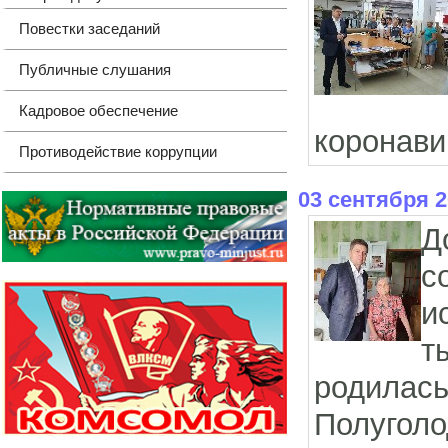
Повестки заседаний
Публичные слушания
Кадровое обеспечение
коронави
Противодействие коррупции
03 сентября 
Д
с
и
т
родила
Полуголо