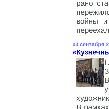
рано ста
пережил
войны и
переехал
03 сентября 
«Кузнечны
З
В
у
художник
В рамках