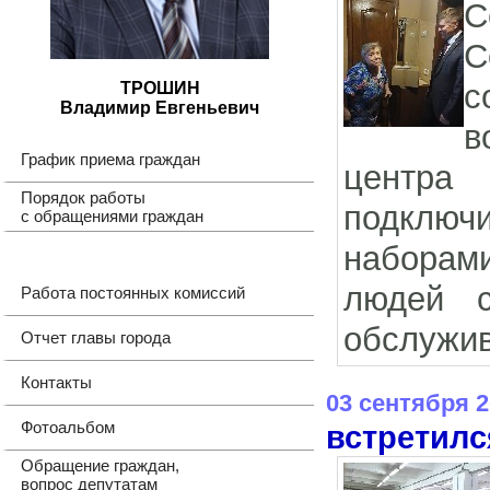
С
С
с
ТРОШИН
Владимир Евгеньевич
в
График приема граждан
центра
Порядок работы
подключ
с обращениями граждан
наборами
людей с
Работа постоянных комиссий
обслужив
Отчет главы города
Контакты
03 сентября 
Фотоальбом
встретилс
Обращение граждан,
вопрос депутатам