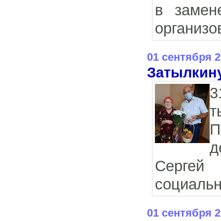
в замен
организо
01 сентября 
Затылкин
3
т
П
д
Сергей 
социальн
01 сентября 