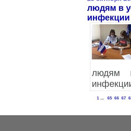
людям в у
инфекции
людям в
инфекци
...
1
65
66
67
6