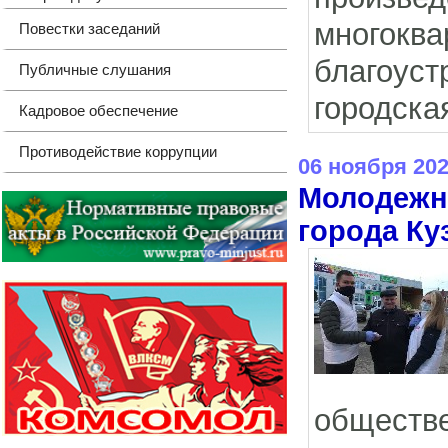
многокв
Повестки заседаний
благоус
Публичные слушания
городска
Кадровое обеспечение
Противодействие коррупции
06 ноября 20
Молодежно
города Ку
обществ