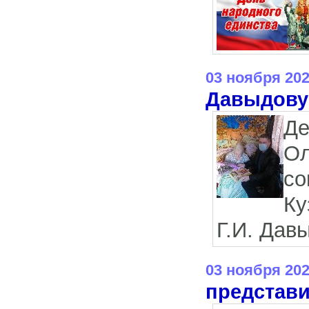
03 ноября 20
Давыдову
Де
Ол
с
Ку
Г.И. Дав
03 ноября 20
представи