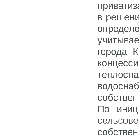
приватиз
в решени
определ
учитыва
города 
концесс
теплосн
водосн
собствен
По иниц
сельсов
собств