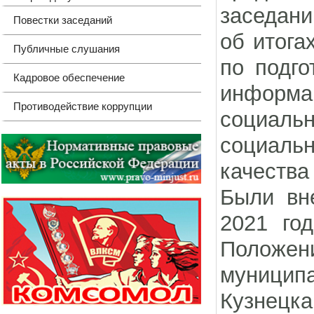
заседан
Повестки заседаний
об итога
Публичные слушания
по подго
Кадровое обеспечение
информа
Противодействие коррупции
социальн
социал
качества
Были вн
2021 го
Положе
муниципа
Кузнецк