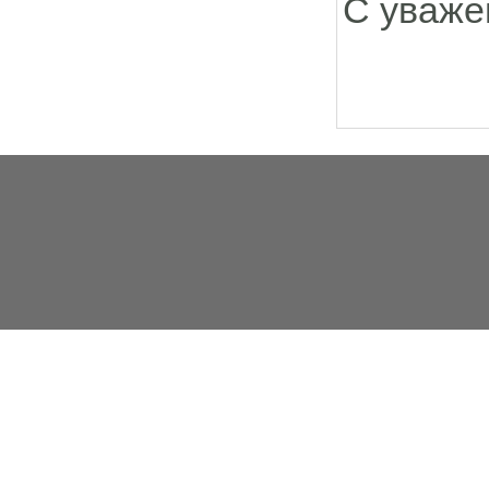
С уваже