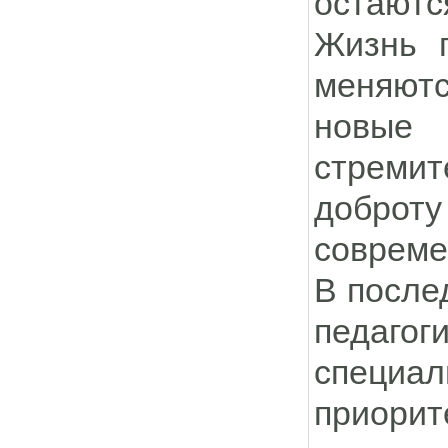
остаютс
Жизнь п
меняютс
новые 
стремит
доброт
совреме
В после
педаго
специа
приорит