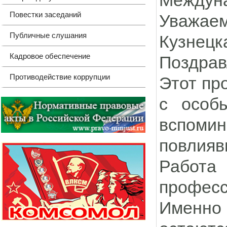
Междуна
Повестки заседаний
Уважаем
Публичные слушания
Кузнецк
Кадровое обеспечение
Поздрав
Противодействие коррупции
Этот пр
с особ
вспоми
повлияв
Работа
професс
Именно