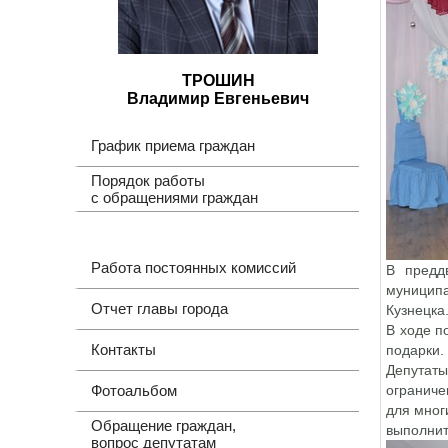
ТРОШИН
Владимир Евгеньевич
График приема граждан
Порядок работы
с обращениями граждан
Работа постоянных комиссий
В предд
муницип
Отчет главы города
Кузнецка
В ходе п
Контакты
подарки.
Депутаты
Фотоальбом
ограниче
для мног
Обращение граждан,
выполнит
вопрос депутатам