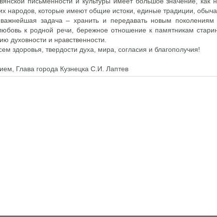
вянской письменности и культуры имеет большое значение, как 
их народов, которые имеют общие истоки, единые традиции, обыча
 важнейшая задача – хранить и передавать новым поколениям
любовь к родной речи, бережное отношение к памятникам старины
ию духовности и нравственности.
ем здоровья, твердости духа, мира, согласия и благополучия!
ием, Глава города Кузнецка С.И. Лаптев