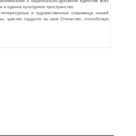
напоминание о национально-духовном единстве всех
и и единое культурное пространство.
 литературные и художественные сокровища нашей
, чувство гордости за своё Отечество, способствуя