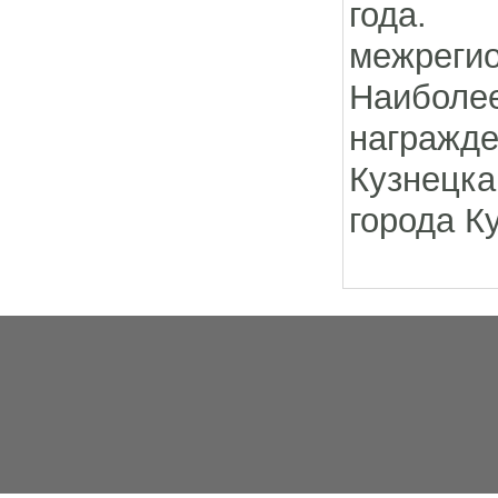
года. 
межрегио
Наиболе
награжд
Кузнецк
города К