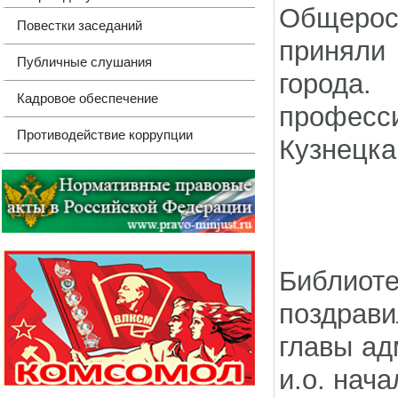
Общерос
Повестки заседаний
приняли
Публичные слушания
город
Кадровое обеспечение
професс
Противодействие коррупции
Кузнецка
Библио
поздрави
главы ад
и.о. нач