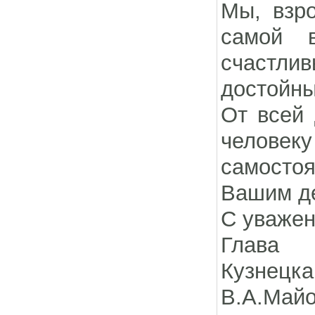
Мы, взр
самой 
счастли
достойны
От всей 
человеку
самостоя
Вашим д
С уважен
Г
К
В.А.Май