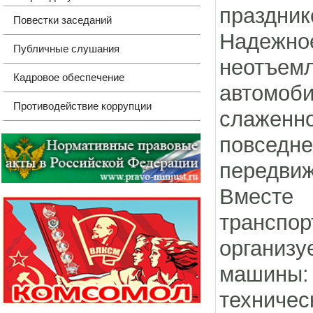
праздни
Повестки заседаний
Надежно
Публичные слушания
неотъе
Кадровое обеспечение
автомоби
Противодействие коррупции
слажен
повседне
передвиж
Вместе
транспор
организ
машины
техничес