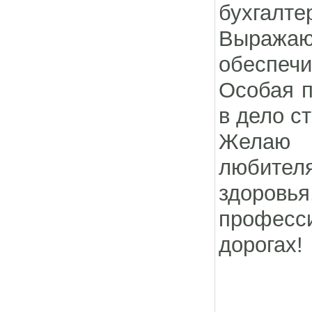
бухгалте
Выражаю
обеспеч
Особая п
в дело с
Желаю 
любител
здоровь
професси
дорогах!