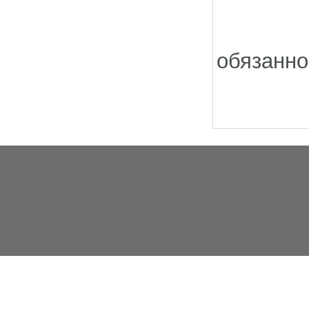
С у
обязанно