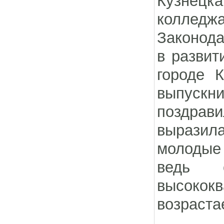
Кузнецк
коллед
Законода
в развит
городе 
выпускн
поздрав
выразил
молодые 
ведь 
высоко
возраста