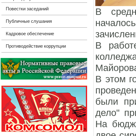
Повестки заседаний
В средн
началось
Публичные слушания
зачислен
Кадровое обеспечение
В работ
Противодействие коррупции
колледж
Майоров
В этом г
проведе
были пр
дело" пр
На бюдже
двое сир