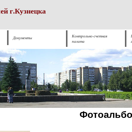
ей г.Кузнецка
Контрольно-счетная
Документы
палата
Фотоальб