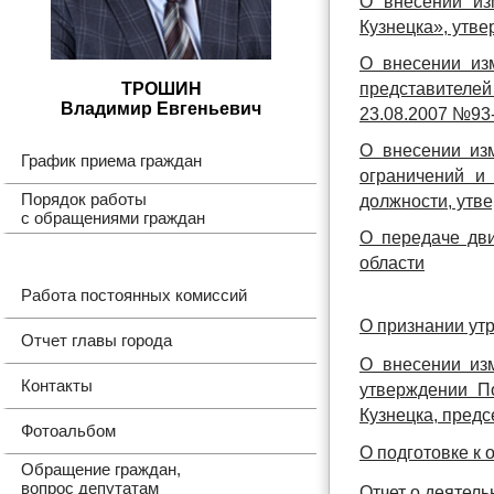
О внесении из
Кузнецка», утв
О внесении из
ТРОШИН
представителе
Владимир Евгеньевич
23.08.2007 №93
О внесении из
График приема граждан
ограничений и
Порядок работы
должности, утв
с обращениями граждан
О передаче дви
области
Работа постоянных комиссий
О признании ут
Отчет главы города
О внесении из
Контакты
утверждении П
Кузнецка, предс
Фотоальбом
О подготовке к 
Обращение граждан,
вопрос депутатам
Отчет о деятель