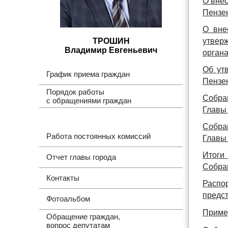
О внес
Пензен
О вне
ТРОШИН
утвер
Владимир Евгеньевич
органа
Об ут
График приема граждан
Пензе
Порядок работы
Собран
с обращениями граждан
Главы 
Собран
Работа постоянных комиссий
Главы 
Итоги
Отчет главы города
Собран
Контакты
Распо
предст
Фотоальбом
Приме
Обращение граждан,
вопрос депутатам