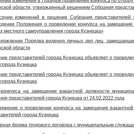
ении изменения в Порядок проведения конкурса по отбору
ской области, утвержденный решением Собрания представи
сении изменений в решение Собрания представителей г
ждении Положения о проведении конкурса на замещение
х местного самоуправления города Кузнецка»
верждении Порядка ведения личных дел лиц, замещающи
нской области
ие представителей города Кузнецка объявляет о проведен
города Кузнецка
ие представителей города Кузнецка объявляет о проведен
города Кузнецка
 конкурса на замещение вакантной должности муниципа
ия представителей города Кузнецка от 24.02.2022 года
ряжение о проведении конкурса на замещение вакантно
авителей города Кузнецка
рная форма трудового договора с муниципальным служащ