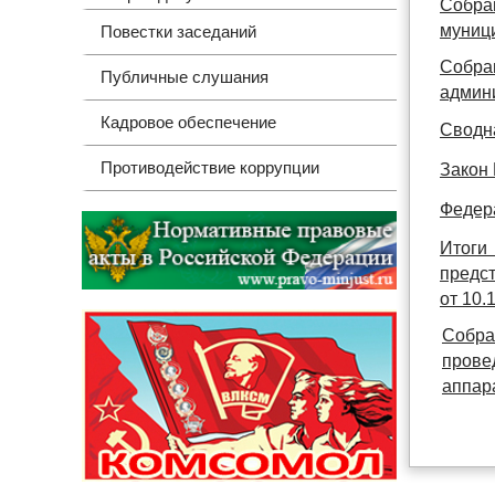
Собра
муниц
Повестки заседаний
Собра
Публичные слушания
админи
Кадровое обеспечение
Сводна
Противодействие коррупции
Закон 
Федера
Итоги
предст
от 10.
Собра
прове
аппар