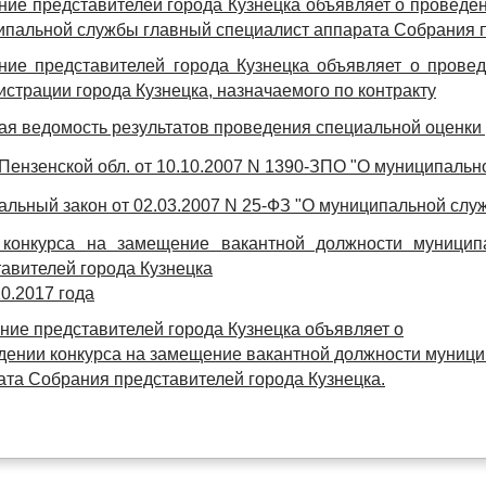
ние представителей города Кузнецка объявляет о проведе
ипальной службы главный специалист аппарата Собрания п
ние представителей города Кузнецка объявляет о прове
страции города Кузнецка, назначаемого по контракту
я ведомость результатов проведения специальной оценки 
Пензенской обл. от 10.10.2007 N 1390-ЗПО "О муниципальн
льный закон от 02.03.2007 N 25-ФЗ "О муниципальной слу
 конкурса на замещение вакантной должности муницип
авителей города Кузнецка
10.2017 года
ние представителей города Кузнецка объявляет о
дении конкурса на замещение вакантной должности муници
ата Собрания представителей города Кузнецка.