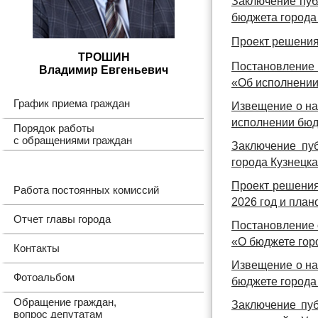
Заключение пуб
бюджета города 
Проект решения 
ТРОШИН
Постановление 
Владимир Евгеньевич
«Об исполнении
График приема граждан
Извещение о на
исполнении бюдж
Порядок работы
с обращениями граждан
Заключение пу
города Кузнецка
Проект решения
Работа постоянных комиссий
2026 год и пла
Отчет главы города
Постановление 
«О бюджете горо
Контакты
Извещение о на
Фотоальбом
бюджете города 
Обращение граждан,
Заключение пуб
вопрос депутатам