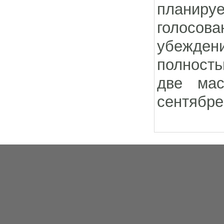
планиру
голосов
убежден
полность
две ма
сентябре