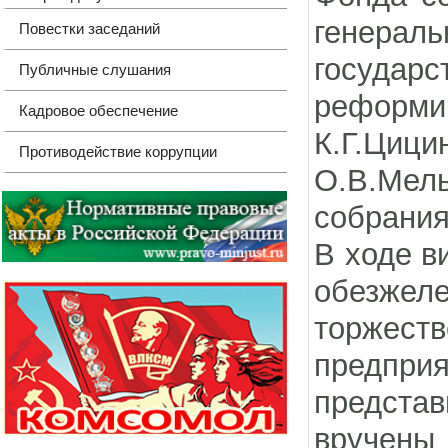
генера
Повестки заседаний
госуда
Публичные слушания
реформи
Кадровое обеспечение
К.Г.Циц
Противодействие коррупции
О.В.Мел
собрания
В ходе в
обезже
торжест
предпр
предста
вручены