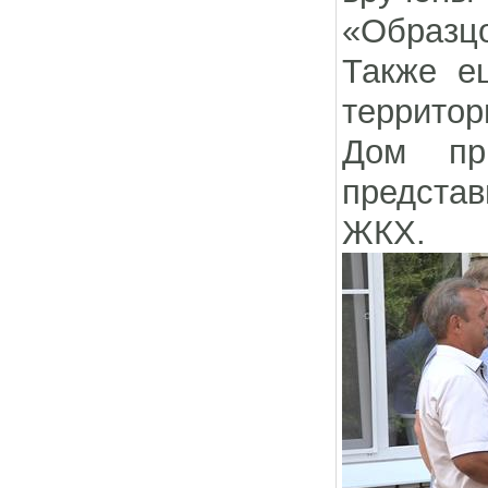
«Образц
Также е
территор
Дом пр
представ
ЖКХ.