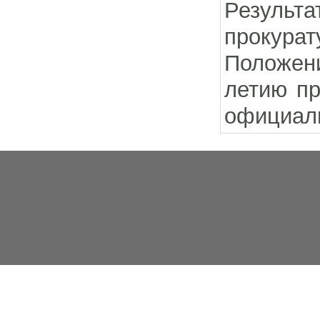
Результа
прокурат
Положени
летию пр
официаль