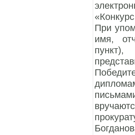
электро
«Конкурс
При упом
имя, от
пункт)
представ
Победи
диплома
письмам
вручаю
прокурат
Богданова