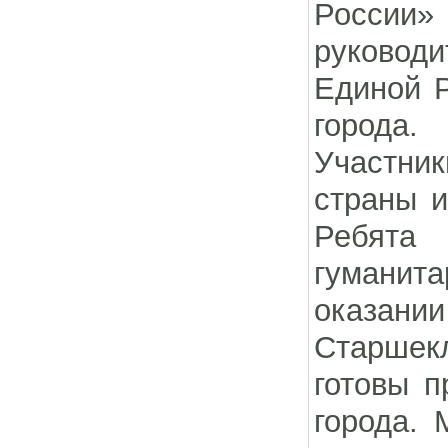
России»
руковод
Единой Р
города.
Участник
страны и
Ребята 
гумани
оказан
Старшекл
готовы п
города. 