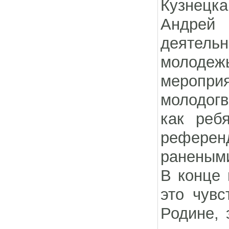
Кузнецка
Андрей
деятель
молоде
мероприя
молодогв
как реб
референ
ранеными
В конце 
это чувс
Родине, 