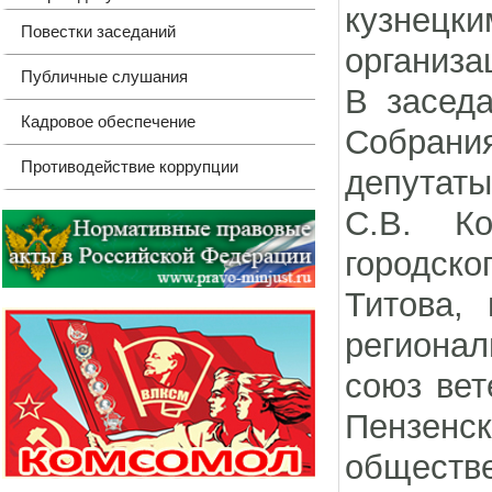
кузнецк
Повестки заседаний
организа
Публичные слушания
В заседа
Кадровое обеспечение
Собрания
Противодействие коррупции
депутаты
С.В. Ко
городско
Титова, 
региона
союз вет
Пензенс
обществ