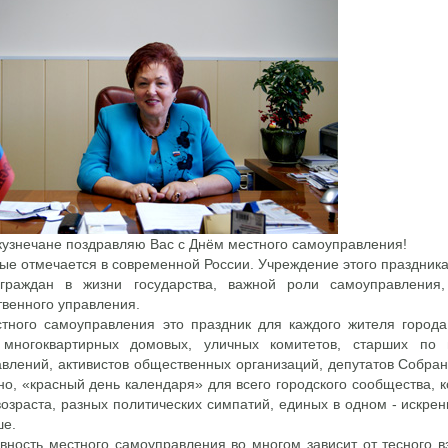
кузнечане поздравляю Вас с Днём местного самоуправления!
ые отмечается в современной России. Учреждение этого праздника
 граждан в жизни государства, важной роли самоуправлени
твенного управления.
тного самоуправления это праздник для каждого жителя города
 многоквартирных домовых, уличных комитетов, старших по 
влений, активистов общественных организаций, депутатов Собра
но, «красный день календаря» для всего городского сообщества,
возраста, разных политических симпатий, единых в одном - искрен
ше.
ность местного самоуправления во многом зависит от тесного в