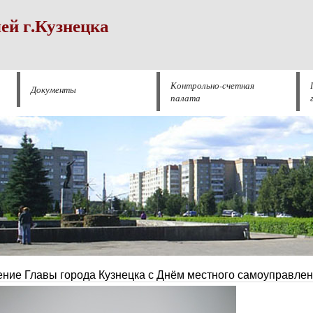
ей г.Кузнецка
Контрольно-счетная
Документы
палата
ние Главы города Кузнецка с Днём местного самоуправле