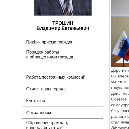
ТРОШИН
Владимир Евгеньевич
График приема граждан
Порядок работы
с обращениями граждан
Дорогие 
Он вперв
Работа постоянных комиссий
участия
государс
Отчет главы города
День мес
Советов
Контакты
самоупра
безуслов
Фотоальбом
разного 
стал луч
Обращение граждан,
вопрос депутатам
Эффектив