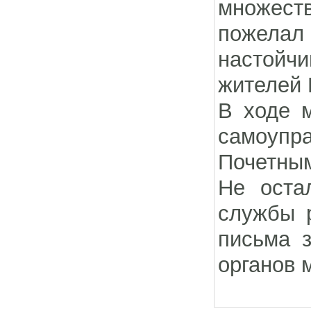
множест
пожела
настойчи
жителей 
В ходе м
самоупр
Почетным
Не оста
службы 
письма 
органов 