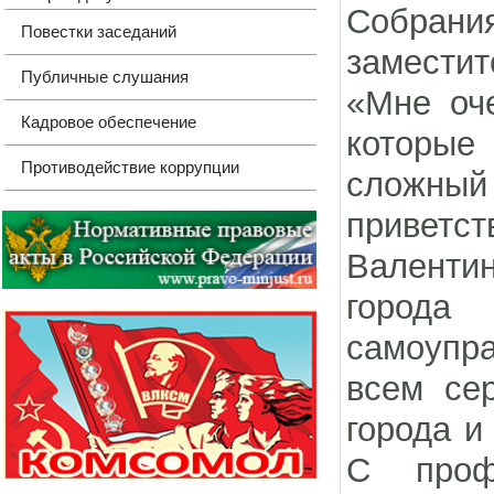
Собрани
Повестки заседаний
заместит
Публичные слушания
«Мне оч
Кадровое обеспечение
которые
Противодействие коррупции
сложны
приветс
Валентин
города
самоупр
всем се
города и
С проф