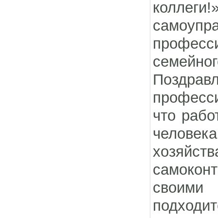
коллеги!
самоупр
професси
семейног
Поздр
професси
что рабо
человек
хозяйст
самокон
своими 
подход