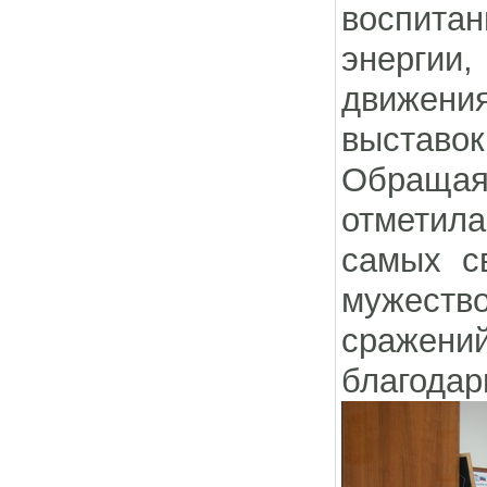
воспитан
энергии,
движения
выставок
Обращая
отметил
самых св
мужеств
сражен
благодар