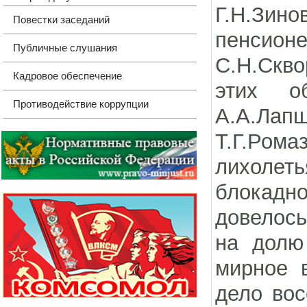
Г.Н.Зин
Повестки заседаний
пенсион
Публичные слушания
С.Н.Скво
Кадровое обеспечение
этих о
Противодействие коррупции
А.А.Лап
Т.Г.Ром
лихолеть
блокадн
довелось
на долю
мирное 
дело вос