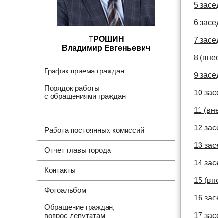
5 засе
6 засе
ТРОШИН
7 засе
Владимир Евгеньевич
8 (вне
График приема граждан
9 засе
Порядок работы
10 зас
с обращениями граждан
11 (вн
12 зас
Работа постоянных комиссий
13 зас
Отчет главы города
14 зас
Контакты
15 (вн
Фотоальбом
16 зас
Обращение граждан,
вопрос депутатам
17 зас