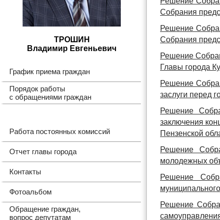
Решение Собран
Собрания предс
Решение Собран
ТРОШИН
Собрания предс
Владимир Евгеньевич
Решение Собран
Главы города К
График приема граждан
Решение Собран
Порядок работы
заслуги перед г
с обращениями граждан
Решение Собра
заключения кон
Работа постоянных комиссий
Пензенской обл
Решение Собра
Отчет главы города
молодежных объ
Контакты
Решение Собр
муниципального 
Фотоальбом
Решение Собран
Обращение граждан,
самоуправления
вопрос депутатам