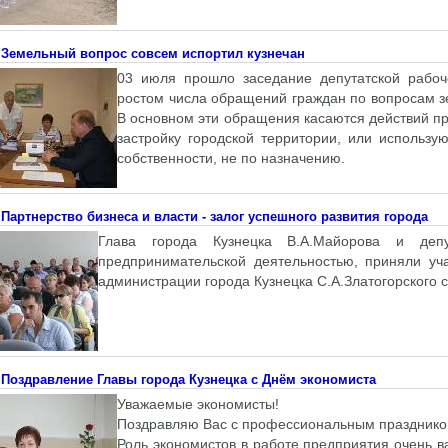
Земельный вопрос совсем испортил кузнечан
03 июля прошло заседание депутатской рабоч
ростом числа обращений граждан по вопросам зе
В основном эти обращения касаются действий п
застройку городской территории, или использ
собственности, не по назначению.
Партнерство бизнеса и власти - залог успешного развития города
Глава города Кузнецка В.А.Майорова и депу
предпринимательской деятельностью, приняли уч
администрации города Кузнецка С.А.Златогорского 
Поздравление Главы города Кузнецка с Днём экономиста
Уважаемые экономисты!
Поздравляю Вас с профессиональным празднико
Роль экономистов в работе предприятия очень ва