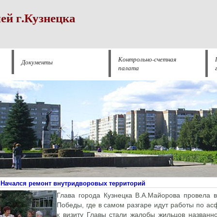
ей г.Кузнецка
Контрольно-счетная
Документы
палата
Начался ремонт внутридворовых территорий
Глава города Кузнецка В.А.Майорова провела
Победы, где в самом разгаре идут работы по а
к визиту Главы стали жалобы жильцов названн