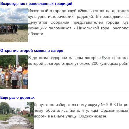
Возрождение православных традиций
Известный в городе клуб «Эвольвента» на протяж
культурно-исторических традиций. В прошедшие в
депутатов Собрания представителей города Ку
кузнецких паломников к Никольской горе, распол
области.
Открытие второй смены в лагере
В детском оздоровительном лагере «Луч» состоял
которой в лагере отдохнут около 200 кузнецких ребят
Еще раз о дорогах
Депутат по избирательному округу № 9 В.К.Петр
нему обратились жители улицы Орджоникидзе
дороги в начале улицы Орджоникидзе.