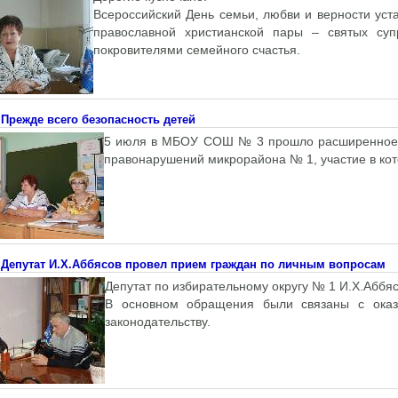
Всероссийский День семьи, любви и верности уст
православной христианской пары – святых су
покровителями семейного счастья.
Прежде всего безопасность детей
5 июля в МБОУ СОШ № 3 прошло расширенное з
правонарушений микрорайона № 1, участие в кот
Депутат И.Х.Аббясов провел прием граждан по личным вопросам
Депутат по избирательному округу № 1 И.Х.Аббя
В основном обращения были связаны с оказ
законодательству.