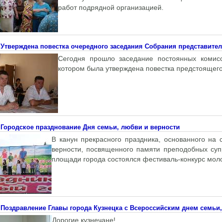
работ подрядной организацией.
Утверждена повестка очередного заседания Собрания представите
Сегодня прошло заседание постоянных комисс
котором была утверждена повестка предстоящего
Городское празднование Дня семьи, любви и верности
В канун прекрасного праздника, основанного на 
верности, посвященного памяти преподобных суп
площади города состоялся фестиваль-конкурс мол
Поздравление Главы города Кузнецка с Всероссийским днем семьи
Дорогие кузнечане!