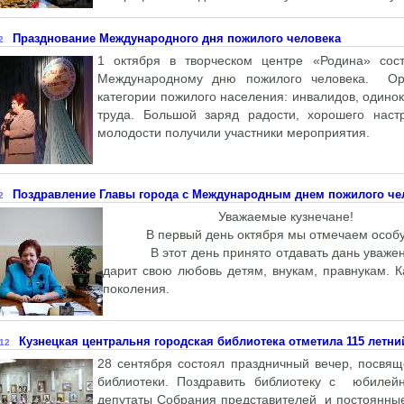
Празднование Международного дня пожилого человека
2
1 октября в творческом центре «Родина» сос
Международному дню пожилого человека. Орг
категории пожилого населения: инвалидов, одино
труда. Большой заряд радости, хорошего нас
молодости получили участники мероприятия.
Поздравление Главы города с Международным днем пожилого че
2
Уважаемые кузнечане!
В первый день октября мы отмечаем особую 
В этот день принято отдавать дань уважения 
дарит свою любовь детям, внукам, правнукам. 
поколения.
Кузнецкая центральня городская библиотека отметила 115 летн
12
28 сентября состоял праздничный вечер, посвя
библиотеки. Поздравить библиотеку с юбилей
депутаты Собрания представителей и постоянные