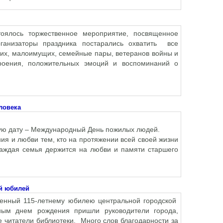
тоялось торжественное мероприятие, посвященное
анизаторы праздника постарались охватить все
ких, малоимущих, семейные пары, ветеранов войны и
троения, положительных эмоций и воспоминаний о
ловека
дату – Международный День пожилых людей.
и любви тем, кто на протяжении всей своей жизни
Каждая семья держится на любви и памяти старшего
ий юбилей
щенный 115-летнему юбилею центральной городской
ным днем рождения пришли руководители города,
 читатели библиотеки. Много слов благодарности за