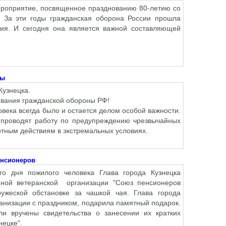
ероприятие, посвященное празднованию 80-летию со
. За эти годы гражданская оборона России прошла
тия. И сегодня она является важной составляющей
ны
Кузнецка.
ования гражданской обороны РФ!
века всегда было и остается делом особой важности.
 проводят работу по предупреждению чрезвычайных
отным действиям в экстремальных условиях.
енсионеров
го дня пожилого человека Глава города Кузнецка
енной ветеранской организации "Союз пенсионеров
ужеской обстановке за чашкой чая. Глава города
ганизации с праздником, подарила памятный подарок.
и вручены свидетельства о занесении их кратких
нецке".