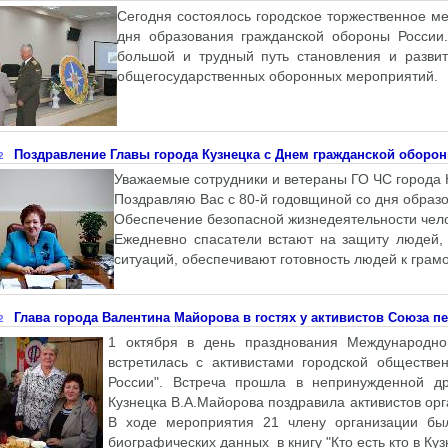
Сегодня состоялось городское торжественное м
дня образования гражданской обороны России
большой и трудный путь становления и разви
общегосударственных оборонных мероприятий.
Поздравление Главы города Кузнецка с Днем гражданской оборо
2
Уважаемые сотрудники и ветераны ГО ЧС города 
Поздравляю Вас с 80-й годовщиной со дня образ
Обеспечение безопасной жизнедеятельности чело
Ежедневно спасатели встают на защиту людей,
ситуаций, обеспечивают готовность людей к грам
Глава города Валентина Майорова в гостях у активистов Союза п
2
1 октября в день празднования Международно
встретилась с активистами городской обществ
России". Встреча прошла в непринужденной др
Кузнецка В.А.Майорова поздравила активистов ор
В ходе мероприятия 21 члену организации был
биографических данных в книгу "Кто есть кто в Куз