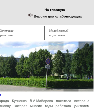
На главную
Версия для слабовидящих
Почетные
Молодежный
граждане
парламент
а
рода Кузнецка В.А.Майорова посетила ветерана
вановну, которая многие годы работала учителем