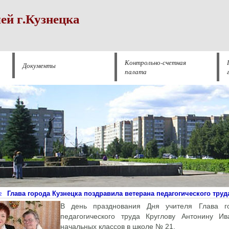
ей г.Кузнецка
Контрольно-счетная
Документы
палата
Глава города Кузнецка поздравила ветерана педагогического труд
2
В день празднования Дня учителя Глава го
педагогического труда Круглову Антонину И
начальных классов в школе № 21.