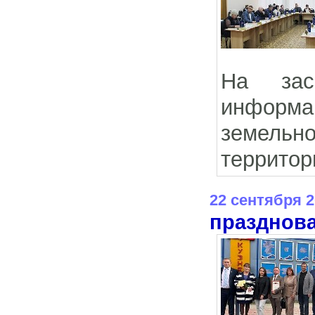
На зас
информ
земельн
территор
22 сентября 
празднова