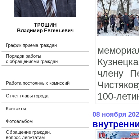
ТРОШИН
Владимир Евгеньевич
График приема граждан
мемориа
Порядок работы
Кузнецка
с обращениями граждан
члену П
Чистяков
Работа постоянных комиссий
100-лети
Отчет главы города
Контакты
08 ноября 20
Фотоальбом
внутренни
Обращение граждан,
вопрос депутатам