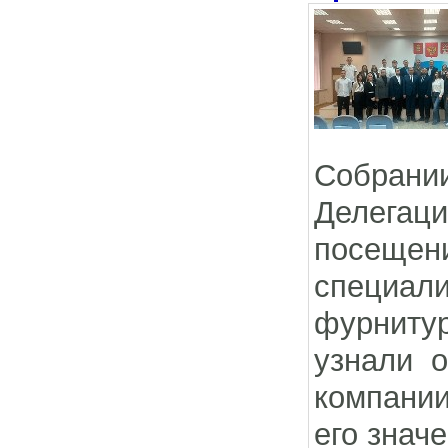
Собрании
Делегац
посещ
специа
фурнитур
узнали 
компании
его знач