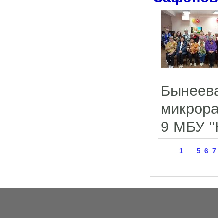
Бынеев
микрора
9 МБУ "
1
...
5
6
7