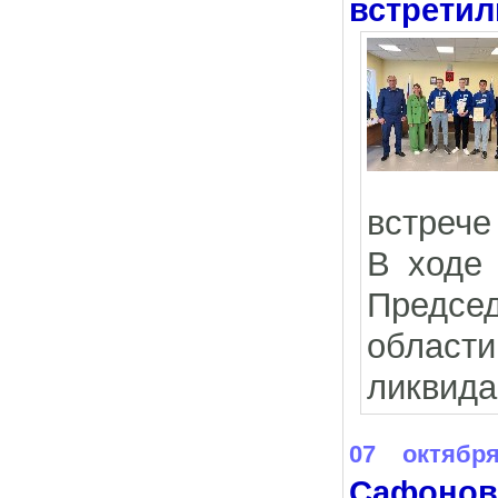
встретил
встрече
В ходе 
Предсе
област
ликвида
07 октябр
Сафонов 