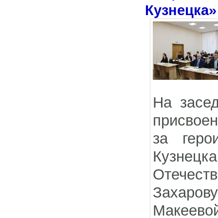
Кузнецка»
На засе
присвоен
за геро
Кузнец
Отечест
Захарову
Макеев