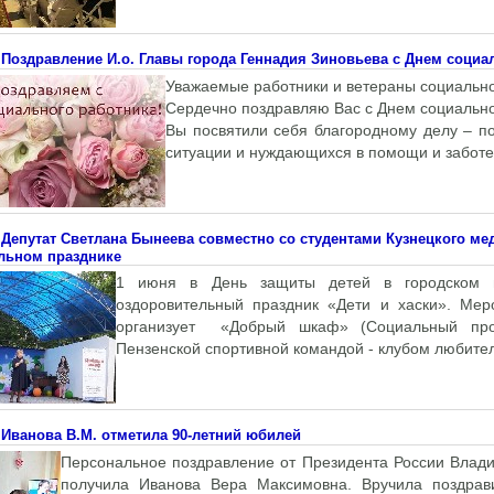
Поздравление И.о. Главы города Геннадия Зиновьева с Днем социа
Уважаемые работники и ветераны социальн
Сердечно поздравляю Вас с Днем социально
Вы посвятили себя благородному делу – п
ситуации и нуждающихся в помощи и заботе 
Депутат Светлана Бынеева совместно со студентами Кузнецкого ме
льном празднике
1 июня в День защиты детей в городском па
оздоровительный праздник «Дети и хаски». Меро
организует «Добрый шкаф» (Социальный прое
Пензенской спортивной командой - клубом любителе
Иванова В.М. отметила 90-летний юбилей
Персональное поздравление от Президента России Влади
получила Иванова Вера Максимовна. Вручила поздрав