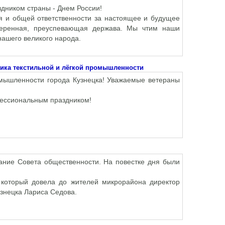
здником страны - Днем России!
я и общей ответственности за настоящее и будущее
веренная, преуспевающая держава. Мы чтим наши
нашего великого народа.
ника текстильной и лёгкой промышленности
омышленности города Кузнецка! Уважаемые ветераны
ессиональным праздником!
ание Совета общественности. На повестке дня были
, который довела до жителей микрорайона директор
знецка Лариса Седова.