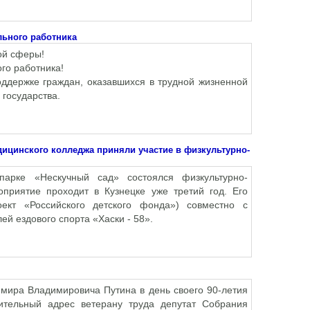
льного работника
ой сферы!
го работника!
оддержке граждан, оказавшихся в трудной жизненной
государства.
дицинского колледжа приняли участие в физкультурно-
рке «Нескучный сад» состоялся физкультурно-
приятие проходит в Кузнецке уже третий год. Его
кт «Российского детского фонда») совместно с
й ездового спорта «Хаски - 58».
мира Владимировича Путина в день своего 90-летия
ительный адрес ветерану труда депутат Собрания