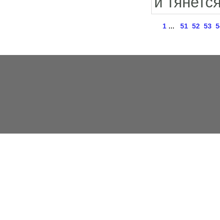
и тянетс
...
1
51
52
53
5