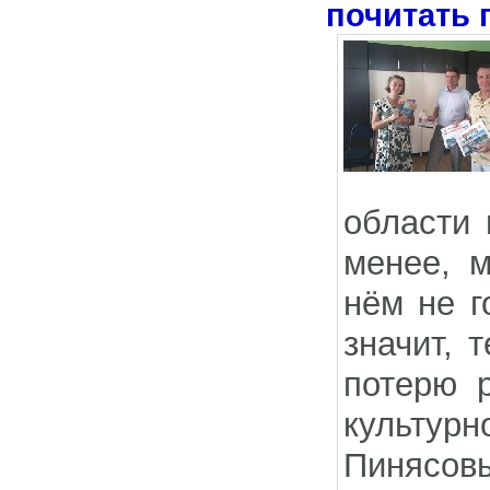
почитать 
области 
менее, м
нём не г
значит, 
потерю 
культур
Пинясов