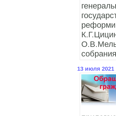
генера
госуда
реформи
К.Г.Циц
О.В.Мел
собрания
13 июля 2021